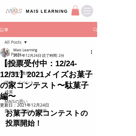
MAIS LEARNING
記事
All Posts
Mais Learning
All Posts
2021年12月24日
読了時間: 2分
【投票受付中：12/24-
英語絵本
12/31】2021メイズお菓子
その他の教材
講座・イベント
の家コンテスト〜駄菓子
成果
編〜
MAISの思い
更新日：
2021年12月24日
異文化に出会える場所
お菓子の家コンテストの
投票開始！