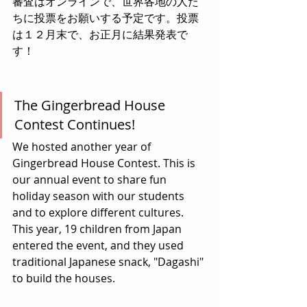
審査はオンラインで、世界各地の人た
ちに投票をお願いする予定です。投票
は１２月末で、お正月に結果発表で
す！
The Gingerbread House 
Contest Continues!
We hosted another year of 
Gingerbread House Contest. This is 
our annual event to share fun 
holiday season with our students 
and to explore different cultures. 
This year, 19 children from Japan 
entered the event, and they used 
traditional Japanese snack, "Dagashi" 
to build the houses. 