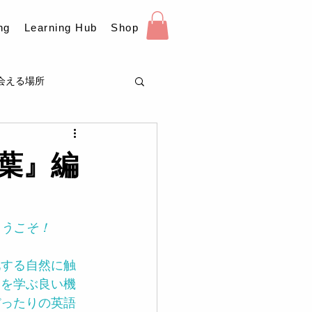
ng
Learning Hub
Shop
会える場所
葉』編
ようこそ！
化する自然に触
りを学ぶ良い機
ぴったりの英語