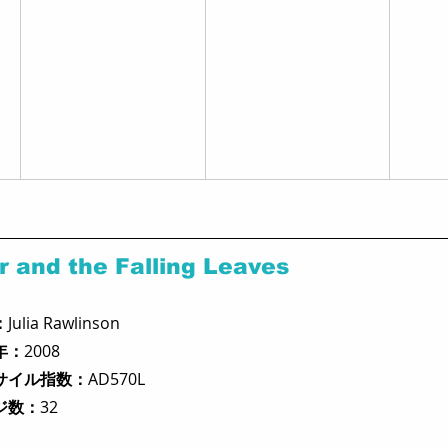
and the Falling Leaves  
：
Julia Rawlinson
年：
2008
サイル指数：
AD570L
ジ数：
32