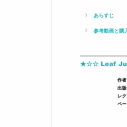
あらすじ
参考動画と購
★☆☆ Leaf Ju
作者
出版
レク
ペー