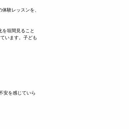
の体験レッスンを、
化を垣間見ること
しています。子ども
不安を感じていら