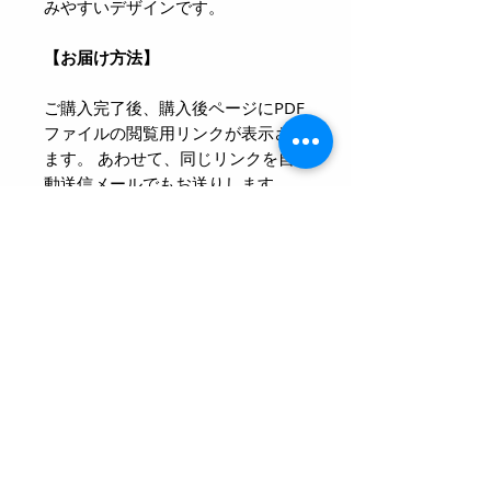
みやすいデザインです。
【お届け方法】
ご購入完了後、購入後ページにPDF
ファイルの閲覧用リンクが表示され
ます。 あわせて、同じリンクを自
動送信メールでもお送りします。
リンクをクリックすると、すぐに
PDFをご覧いただけます。 リンク
は、購入日から30日間アクセス可
能です。 期間内にご自宅で印刷し
てお使いください。
万が一、PDFが開けないなどの不具
合がありましたら、
info@maislearning.com までご連
絡ください。
【ご利用について（共有・著作