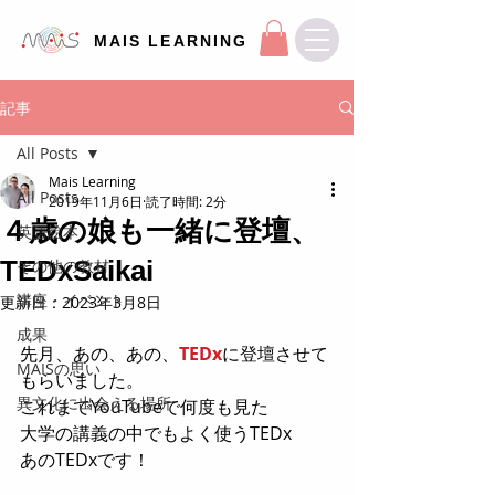
MAIS LEARNING
記事
All Posts
Mais Learning
All Posts
2019年11月6日
読了時間: 2分
４歳の娘も一緒に登壇、
英語絵本
TEDxSaikai
その他の教材
講座・イベント
更新日：
2023年3月8日
成果
先月、あの、あの、
TEDx
に登壇させて
MAISの思い
もらいました。
異文化に出会える場所
これまでYouTubeで何度も見た
大学の講義の中でもよく使うTEDx
あのTEDxです！