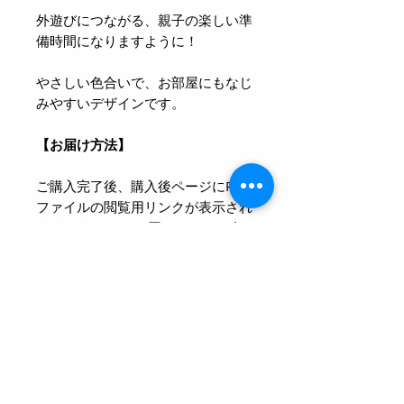
外遊びにつながる、親子の楽しい準
備時間になりますように！
やさしい色合いで、お部屋にもなじ
みやすいデザインです。
【お届け方法】
ご購入完了後、購入後ページにPDF
ファイルの閲覧用リンクが表示され
ます。 あわせて、同じリンクを自
動送信メールでもお送りします。
リンクをクリックすると、すぐに
PDFをご覧いただけます。 リンク
は、購入日から30日間アクセス可
能です。 期間内にご自宅で印刷し
てお使いください。
万が一、PDFが開けないなどの不具