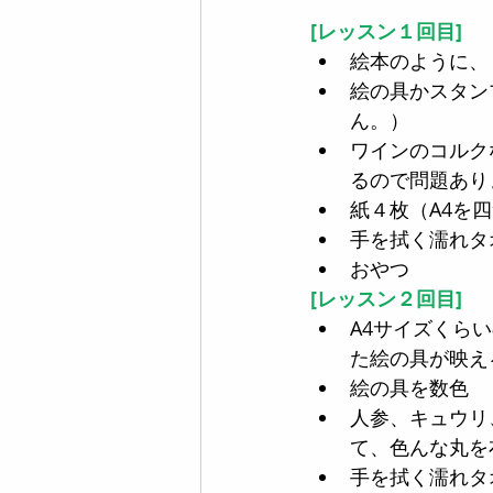
[レッスン１回目]
絵本のように、
絵の具かスタン
ん。）  
ワインのコルク
るので問題ありま
紙４枚（A4を四
手を拭く濡れタ
おやつ 
[レッスン２回目]
A4サイズくら
た絵の具が映え
絵の具を数色  
人参、キュウリ
て、色んな丸を
手を拭く濡れタ