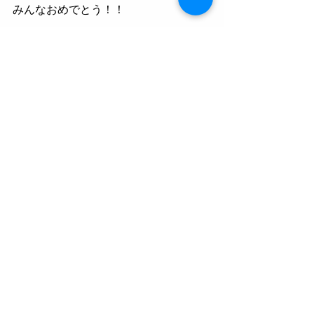
みんなおめでとう！！
#メイズ
#お菓子の家
イベント
Recent Posts
See All