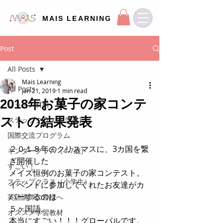
MAIS LEARNING
Post
All Posts
Mais Learning
All Posts
Jan 21, 2019
1 min read
2018年お菓子の家コンテ
レッスン材料
ストの結果発表
ステップクラス(中学生)
国際交流プログラム
２０１８年のクリスマスに、3カ国を繋
キンダークラス（4-7歳）
ぎ開催した
すごい！
メイズ恒例のお菓子の家コンテスト。
ステップクラス（小学生）
イベントに参加してくれたお友達がカ
バーするのは
英語講師の皆様へ
５ヶ国語。
オススメ学習教材
本当にすごい！！！グローバルです。