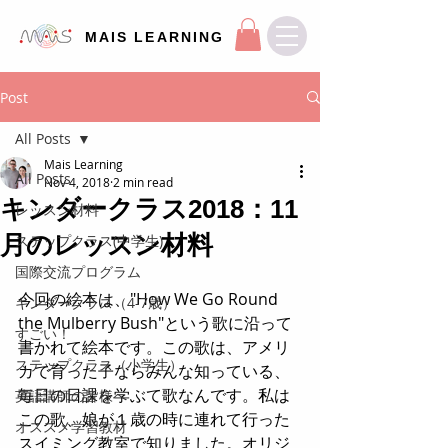
MAIS LEARNING
Post
All Posts
Mais Learning
All Posts
Nov 4, 2018
2 min read
キンダークラス2018：11
レッスン材料
月のレッスン材料
ステップクラス(中学生)
国際交流プログラム
今回の絵本は、"How We Go Round 
キンダークラス（4-7歳）
the Mulberry Bush"という歌に沿って
すごい！
書かれて絵本です。この歌は、アメリ
ステップクラス（小学生）
カで育った子ならみんな知っている、
毎日の日課を学ぶて歌なんです。私は
英語講師の皆様へ
この歌、娘が１歳の時に連れて行った
オススメ学習教材
スイミング教室で知りました。オリジ