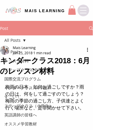
MAIS LEARNING
Post
All Posts
Mais Learning
All Posts
Jun 25, 2018
1 min read
キンダークラス2018：6月
レッスン材料
のレッスン材料
ステップクラス(中学生)
国際交流プログラム
梅雨の日本、如何お過ごしですか？雨
キンダークラス（4-7歳）
の日は、何をして過ごすのでしょう？
すごい！
梅雨の季節の過ごし方、子供達とよく
ステップクラス（小学生）
行く場所など、是非聞かせて下さい。
英語講師の皆様へ
オススメ学習教材