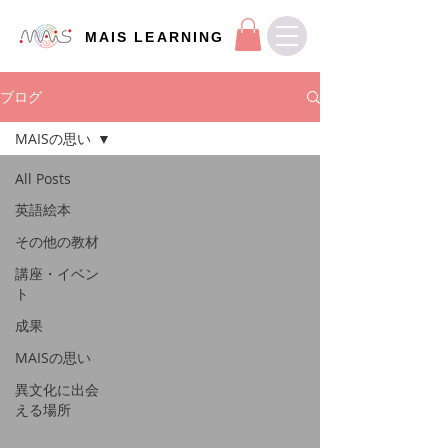
MAIS LEARNING
ブログ
MAISの思い
All Posts
英語絵本
その他の教材
講座・イベン
ト
成果
MAISの思い
異文化に出会
える場所